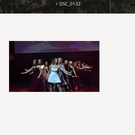
/
DSC_0132