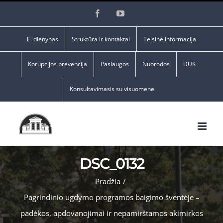
Skip
Facebook
YouTube
to
content
E. dienynas
Struktūra ir kontaktai
Teisinė informacija
Korupcijos prevencija
Paslaugos
Nuorodos
DUK
Konsultavimasis su visuomene
DSC_0132
Pradžia
/
Pagrindinio ugdymo programos baigimo šventėje –
padėkos, apdovanojimai ir nepamirštamos akimirkos