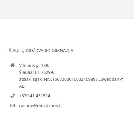
ŠIAULIŲ DIDŽDVARIO GIMNAZIJA
Vilniaus g. 188,
Šiauliai LT-76299,
atsisk. sąsk. Nr.LT507300010002409897 „Swedbank“
AB.
+370 41 431514
rastine@didzdvaris.lt