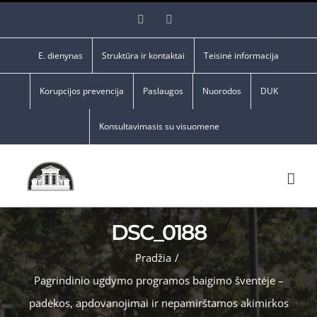
Skip
Facebook
YouTube
to
content
E. dienynas
Struktūra ir kontaktai
Teisinė informacija
Korupcijos prevencija
Paslaugos
Nuorodos
DUK
Konsultavimasis su visuomene
DSC_0188
Pradžia
/
Pagrindinio ugdymo programos baigimo šventėje –
padėkos, apdovanojimai ir nepamirštamos akimirkos