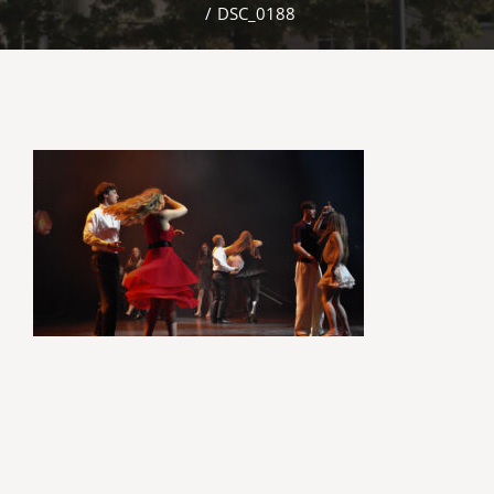
/
DSC_0188