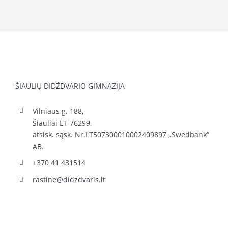
ŠIAULIŲ DIDŽDVARIO GIMNAZIJA
Vilniaus g. 188,
Šiauliai LT-76299,
atsisk. sąsk. Nr.LT507300010002409897 „Swedbank“
AB.
+370 41 431514
rastine@didzdvaris.lt