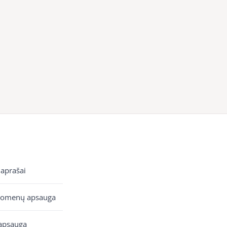
 aprašai
uomenų apsauga
apsauga