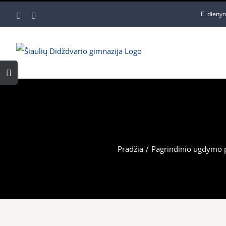
Skip
E. dieny
Facebook
YouTube
to
content
Toggle
Sliding
Bar
Area
Pradžia
/
Pagrindinio ugdymo 