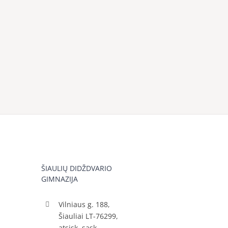
ŠIAULIŲ DIDŽDVARIO
GIMNAZIJA
Vilniaus g. 188,
Šiauliai LT-76299,
atsisk. sąsk.