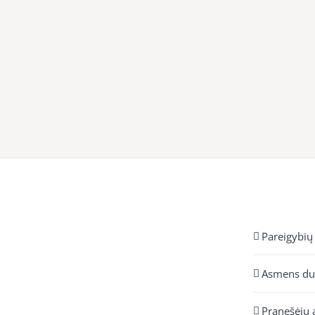
Pareigybių
Asmens d
Pranešėjų 