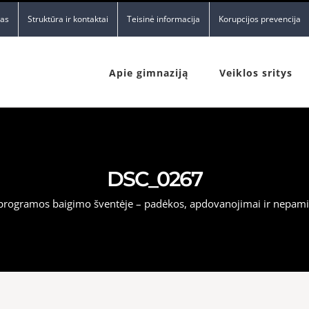
nas
Struktūra ir kontaktai
Teisinė informacija
Korupcijos prevencija
Apie gimnaziją
Veiklos sritys
DSC_0267
programos baigimo šventėje – padėkos, apdovanojimai ir nepam