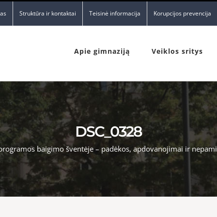
nas
Struktūra ir kontaktai
Teisinė informacija
Korupcijos prevencija
Apie gimnaziją
Veiklos sritys
DSC_0328
programos baigimo šventėje – padėkos, apdovanojimai ir nepam