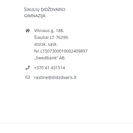
ŠIAULIŲ DIDŽDVARIO
GIMNAZIJA
Vilniaus g. 188,
Šiauliai LT-76299,
atsisk. sąsk.
Nr.LT507300010002409897
„Swedbank“ AB.
+370 41 431514
rastine@didzdvaris.lt