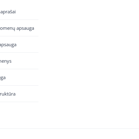
 aprašai
uomenų apsauga
apsauga
menys
uga
truktūra