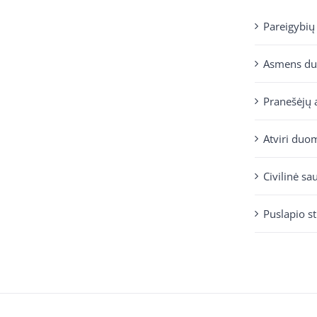
Pareigybių
Asmens d
Pranešėjų 
Atviri duo
Civilinė sa
Puslapio s