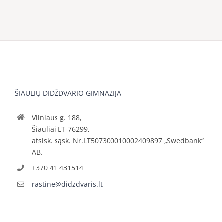
ŠIAULIŲ DIDŽDVARIO GIMNAZIJA
Vilniaus g. 188,
Šiauliai LT-76299,
atsisk. sąsk. Nr.LT507300010002409897 „Swedbank“
AB.
+370 41 431514
rastine@didzdvaris.lt