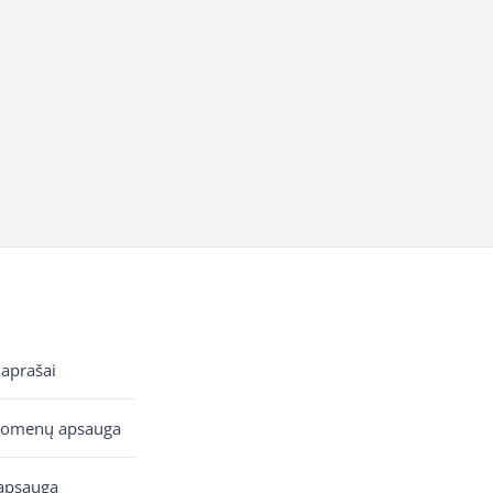
 aprašai
uomenų apsauga
apsauga