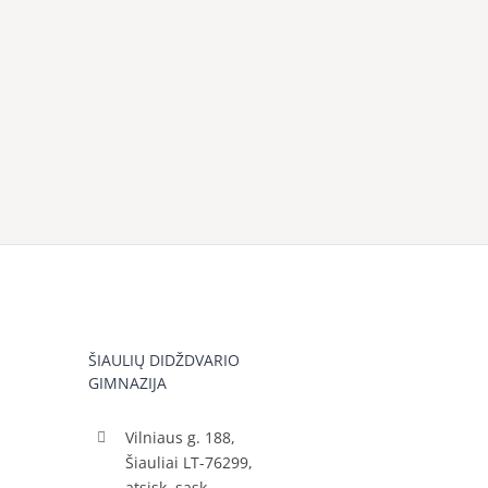
ŠIAULIŲ DIDŽDVARIO
GIMNAZIJA
Vilniaus g. 188,
Šiauliai LT-76299,
atsisk. sąsk.