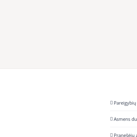
Pareigybių
Asmens d
Pranešėjų 