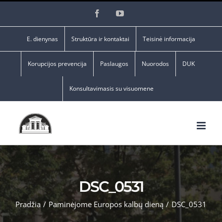
Skip
Facebook
YouTube
to
content
E. dienynas
Struktūra ir kontaktai
Teisinė informacija
Korupcijos prevencija
Paslaugos
Nuorodos
DUK
Konsultavimasis su visuomene
DSC_0531
Pradžia
/
Paminėjome Europos kalbų dieną
/
DSC_0531