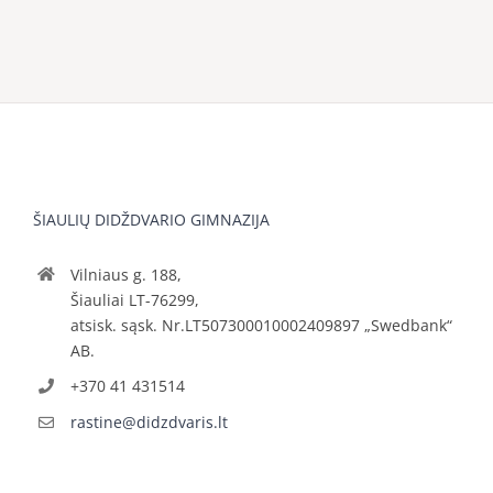
ŠIAULIŲ DIDŽDVARIO GIMNAZIJA
Vilniaus g. 188,
Šiauliai LT-76299,
atsisk. sąsk. Nr.LT507300010002409897 „Swedbank“
AB.
+370 41 431514
rastine@didzdvaris.lt