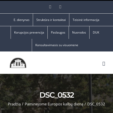
Skip
Facebook
YouTube
to
content
E. dienynas
Struktūra ir kontaktai
Teisinė informacija
Korupcijos prevencija
Paslaugos
Nuorodos
DUK
Konsultavimasis su visuomene
DSC_0532
Pradžia
/
Paminėjome Europos kalbų dieną
/
DSC_0532