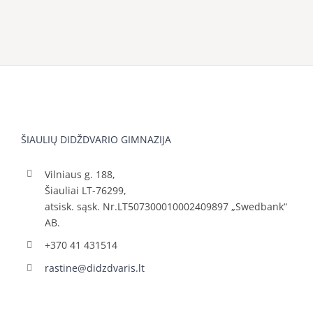
ŠIAULIŲ DIDŽDVARIO GIMNAZIJA
Vilniaus g. 188,
Šiauliai LT-76299,
atsisk. sąsk. Nr.LT507300010002409897 „Swedbank“
AB.
+370 41 431514
rastine@didzdvaris.lt