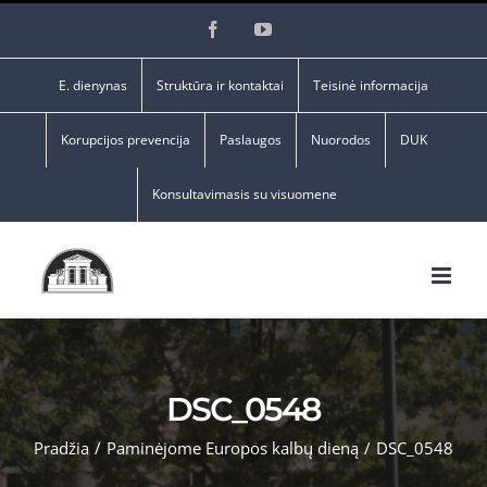
Skip
Facebook
YouTube
to
content
E. dienynas
Struktūra ir kontaktai
Teisinė informacija
Korupcijos prevencija
Paslaugos
Nuorodos
DUK
Konsultavimasis su visuomene
DSC_0548
Pradžia
/
Paminėjome Europos kalbų dieną
/
DSC_0548