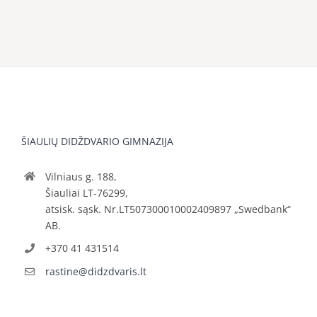
ŠIAULIŲ DIDŽDVARIO GIMNAZIJA
Vilniaus g. 188,
Šiauliai LT-76299,
atsisk. sąsk. Nr.LT507300010002409897 „Swedbank“
AB.
+370 41 431514
rastine@didzdvaris.lt