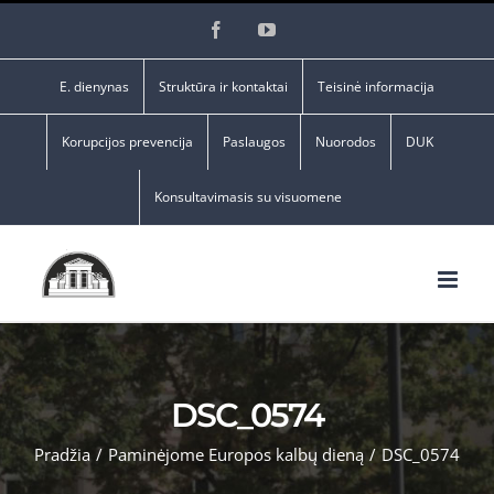
Skip
Facebook
YouTube
to
content
E. dienynas
Struktūra ir kontaktai
Teisinė informacija
Korupcijos prevencija
Paslaugos
Nuorodos
DUK
Konsultavimasis su visuomene
DSC_0574
Pradžia
/
Paminėjome Europos kalbų dieną
/
DSC_0574