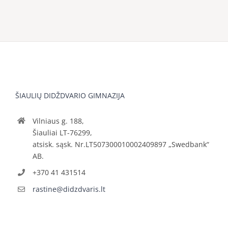
ŠIAULIŲ DIDŽDVARIO GIMNAZIJA
Vilniaus g. 188,
Šiauliai LT-76299,
atsisk. sąsk. Nr.LT507300010002409897 „Swedbank“
AB.
+370 41 431514
rastine@didzdvaris.lt