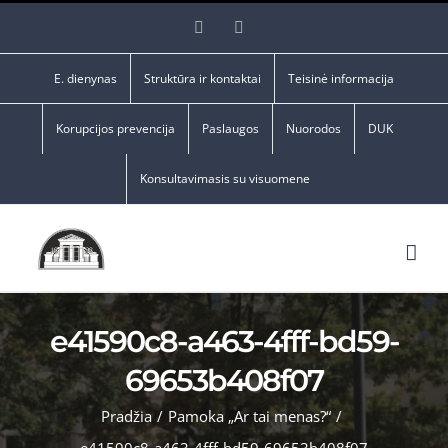
Skip
Facebook
YouTube
to
content
E. dienynas
Struktūra ir kontaktai
Teisinė informacija
Korupcijos prevencija
Paslaugos
Nuorodos
DUK
Konsultavimasis su visuomene
e41590c8-a463-4fff-bd59-
69653b408f07
Pradžia
/
Pamoka „Ar tai menas?“
/
e41590c8-a463-4fff-bd59-69653b408f07