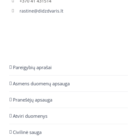
+370 41 431514
rastine@didzdvaris.lt
Pareigybių aprašai
Asmens duomenų apsauga
Pranešėjų apsauga
Atviri duomenys
Civilinė sauga