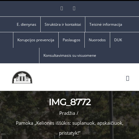
Skip
Facebook
YouTube
to
content
E. dienynas
Struktūra ir kontaktai
Teisinė informacija
Korupcijos prevencija
Paslaugos
Nuorodos
DUK
Konsultavimasis su visuomene
IMG_8772
Pradžia
/
Pamoka „Kelionės iššūkis: suplanuok, apskaičiuok,
pristatyk!”