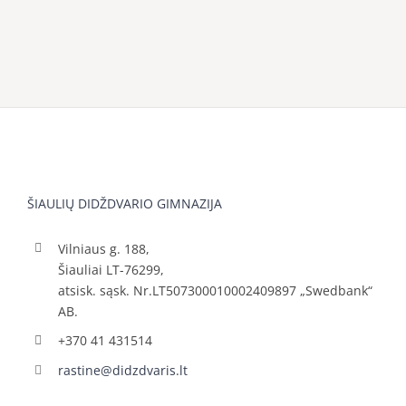
ŠIAULIŲ DIDŽDVARIO GIMNAZIJA
Vilniaus g. 188,
Šiauliai LT-76299,
atsisk. sąsk. Nr.LT507300010002409897 „Swedbank“
AB.
+370 41 431514
rastine@didzdvaris.lt