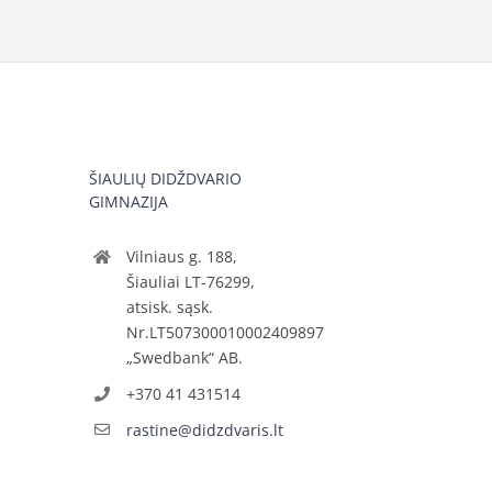
ŠIAULIŲ DIDŽDVARIO
GIMNAZIJA
Vilniaus g. 188,
Šiauliai LT-76299,
atsisk. sąsk.
Nr.LT507300010002409897
„Swedbank“ AB.
+370 41 431514
rastine@didzdvaris.lt