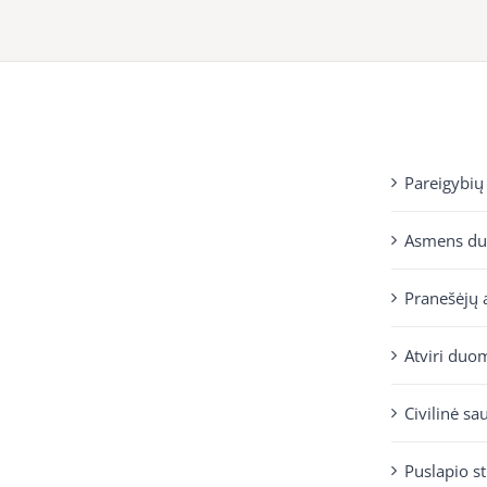
Pareigybių
Asmens d
Pranešėjų 
Atviri duo
Civilinė sa
Puslapio s