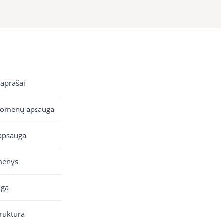
 aprašai
uomenų apsauga
apsauga
menys
uga
truktūra