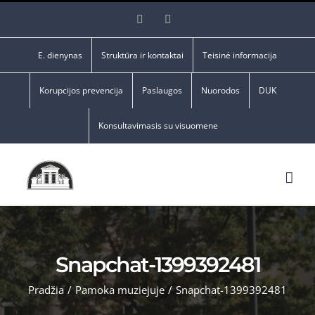
Skip
Facebook
YouTube
to
content
E. dienynas
Struktūra ir kontaktai
Teisinė informacija
Korupcijos prevencija
Paslaugos
Nuorodos
DUK
Konsultavimasis su visuomene
Snapchat-1399392481
Pradžia
/
Pamoka muziejuje
/
Snapchat-1399392481