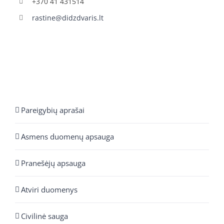
+370 41 431514
rastine@didzdvaris.lt
Pareigybių aprašai
Asmens duomenų apsauga
Pranešėjų apsauga
Atviri duomenys
Civilinė sauga