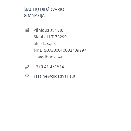
ŠIAULIŲ DIDŽDVARIO
GIMNAZIJA
Vilniaus g. 188,
Šiauliai LT-76299,
atsisk. sąsk.
Nr.LT507300010002409897
„Swedbank“ AB.
+370 41 431514
rastine@didzdvaris.lt