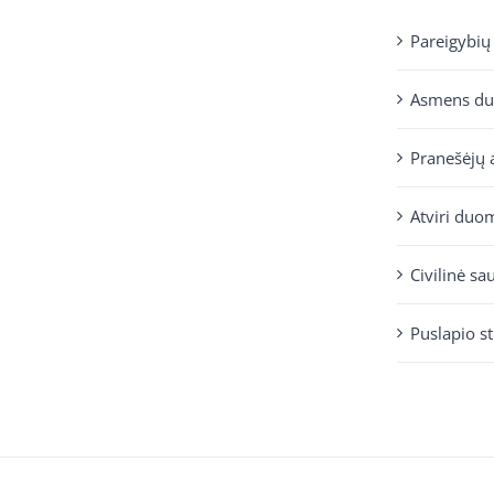
Pareigybių
Asmens d
Pranešėjų 
Atviri duo
Civilinė sa
Puslapio s