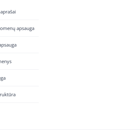
 aprašai
uomenų apsauga
apsauga
menys
uga
truktūra