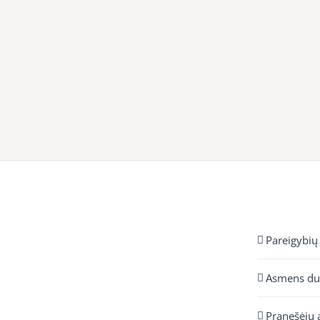
Pareigybių
Asmens d
Pranešėjų 