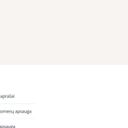
 aprašai
uomenų apsauga
apsauga