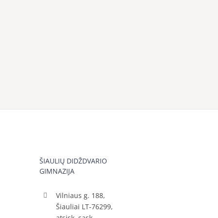
ŠIAULIŲ DIDŽDVARIO
GIMNAZIJA
Vilniaus g. 188,
Šiauliai LT-76299,
atsisk. sąsk.