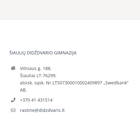
ŠIAULIŲ DIDŽDVARIO GIMNAZIJA
Vilniaus g. 188,
Šiauliai LT-76299,
atsisk. sąsk. Nr.LT507300010002409897 „Swedbank“
AB.
+370 41 431514
rastine@didzdvaris.lt