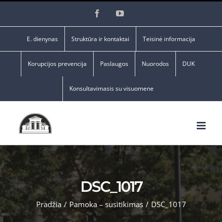
Skip
Facebook
YouTube
to
content
E. dienynas
Struktūra ir kontaktai
Teisinė informacija
Korupcijos prevencija
Paslaugos
Nuorodos
DUK
Konsultavimasis su visuomene
DSC_1017
Pradžia
/
Pamoka – susitikimas
/
DSC_1017