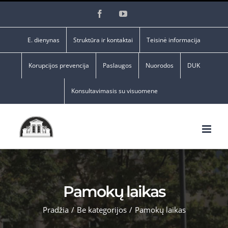
Skip
Facebook
YouTube
to
content
E. dienynas
Struktūra ir kontaktai
Teisinė informacija
Korupcijos prevencija
Paslaugos
Nuorodos
DUK
Konsultavimasis su visuomene
Pamokų laikas
Pradžia
/
Be kategorijos
/
Pamokų laikas