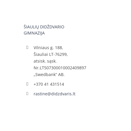
ŠIAULIŲ DIDŽDVARIO
GIMNAZIJA
Vilniaus g. 188,
Šiauliai LT-76299,
atsisk. sąsk.
Nr.LT507300010002409897
„Swedbank“ AB.
+370 41 431514
rastine@didzdvaris.lt