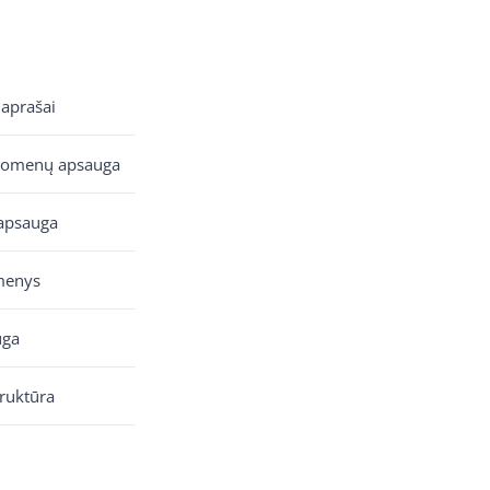
 aprašai
uomenų apsauga
apsauga
menys
uga
truktūra