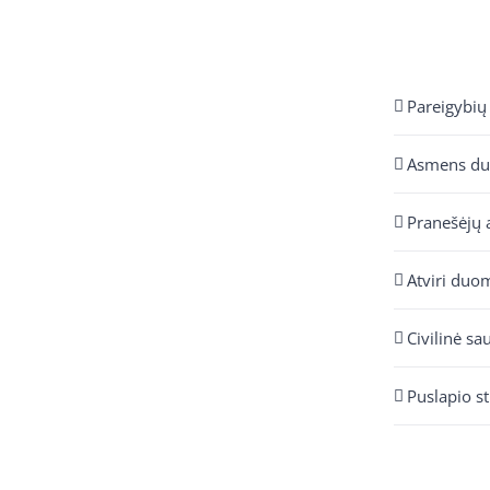
Pareigybių
Asmens d
Pranešėjų 
Atviri duo
Civilinė sa
Puslapio s