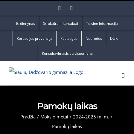
Skip
Facebook
YouTube
to
content
E. dienynas
Struktūra ir kontaktai
Teisinė informacija
Korupcijos prevencija
Paslaugos
Nuorodos
DUK
Konsultavimasis su visuomene
Pamokų laikas
Pradžia
/
Mokslo metai
/
2024-2025 m. m.
/
Pamokų laikas