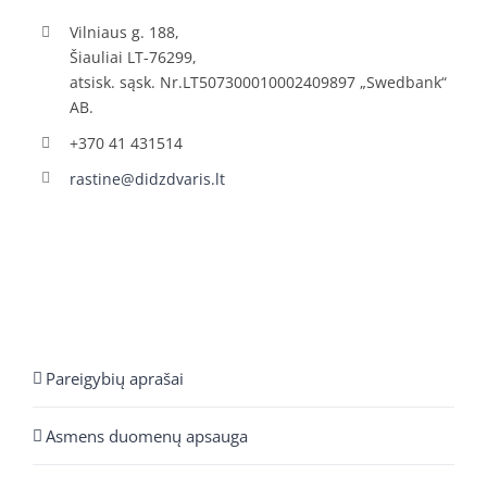
Vilniaus g. 188,
Šiauliai LT-76299,
atsisk. sąsk. Nr.LT507300010002409897 „Swedbank“
AB.
+370 41 431514
rastine@didzdvaris.lt
Pareigybių aprašai
Asmens duomenų apsauga