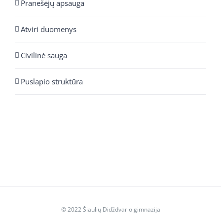
Pranešėjų apsauga
Atviri duomenys
Civilinė sauga
Puslapio struktūra
© 2022 Šiaulių Didždvario gimnazija