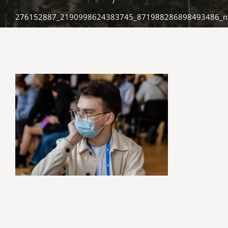
/
276152887_2190998624383745_871988286898493486_n