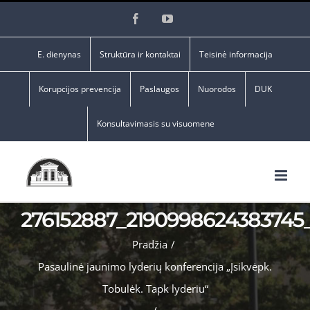
Skip
Facebook
YouTube
to
content
E. dienynas
Struktūra ir kontaktai
Teisinė informacija
Korupcijos prevencija
Paslaugos
Nuorodos
DUK
Konsultavimasis su visuomene
276152887_219099862438374
Pradžia
/
Pasaulinė jaunimo lyderių konferencija „Įsikvėpk.
Tobulėk. Tapk lyderiu“