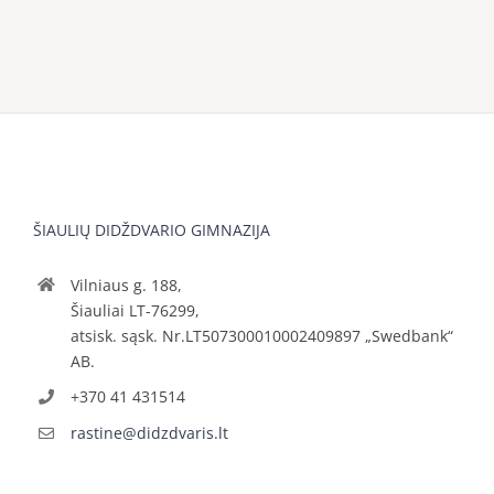
ŠIAULIŲ DIDŽDVARIO GIMNAZIJA
Vilniaus g. 188,
Šiauliai LT-76299,
atsisk. sąsk. Nr.LT507300010002409897 „Swedbank“
AB.
+370 41 431514
rastine@didzdvaris.lt