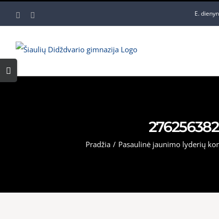
Skip
E. dieny
Facebook
YouTube
to
content
Toggle
Sliding
Bar
Area
276256382
Pradžia
/
Pasaulinė jaunimo lyderių konf