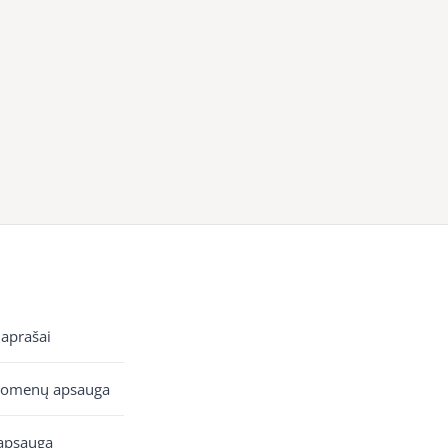
 aprašai
uomenų apsauga
apsauga