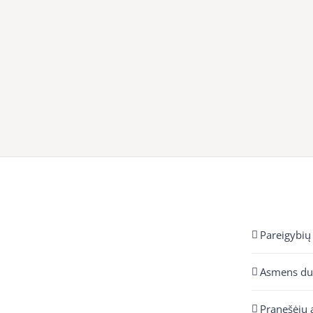
Pareigybių
Asmens d
Pranešėjų 