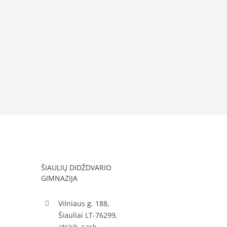
ŠIAULIŲ DIDŽDVARIO
GIMNAZIJA
Vilniaus g. 188,
Šiauliai LT-76299,
atsisk. sąsk.