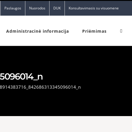
Paslaugos
Nuorodos
DUK
Konsultavimasis su visuomene
Administracinė informacija
Priėmimas
45096014_n
8914383716_842686313345096014_n