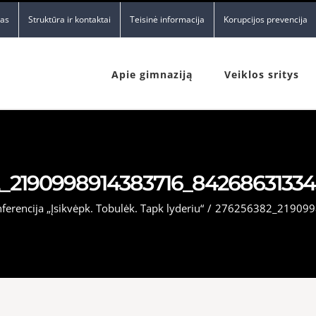
nas
Struktūra ir kontaktai
Teisinė informacija
Korupcijos prevencija
Apie gimnaziją
Veiklos sritys
_2190998914383716_8426863133
erencija „Įsikvėpk. Tobulėk. Tapk lyderiu“
/
276256382_219099