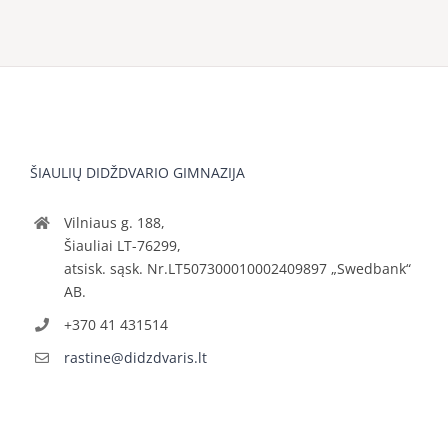
ŠIAULIŲ DIDŽDVARIO GIMNAZIJA
Vilniaus g. 188,
Šiauliai LT-76299,
atsisk. sąsk. Nr.LT507300010002409897 „Swedbank“
AB.
+370 41 431514
rastine@didzdvaris.lt