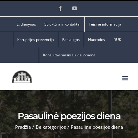
Skip
Facebook
YouTube
to
content
E. dienynas
Struktūra ir kontaktai
Teisinė informacija
Korupcijos prevencija
Paslaugos
Nuorodos
DUK
Konsultavimasis su visuomene
Pasaulinė poezijos diena
Pradžia
/
Be kategorijos
/
Pasaulinė poezijos diena