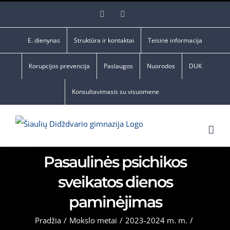
Skip
Facebook
YouTube
to
content
E. dienynas
Struktūra ir kontaktai
Teisinė informacija
Korupcijos prevencija
Paslaugos
Nuorodos
DUK
Konsultavimasis su visuomene
Pasaulinės psichikos
sveikatos dienos
paminėjimas
Pradžia
/
Mokslo metai
/
2023-2024 m. m.
/