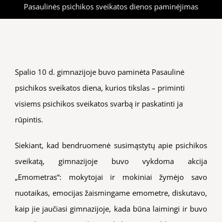
Pasaulinės psichikos sveikatos dienos paminėjimas
Spalio 10 d. gimnazijoje buvo paminėta Pasaulinė
psichikos sveikatos diena, kurios tikslas – priminti
visiems psichikos sveikatos svarbą ir paskatinti ja
rūpintis.
Siekiant, kad bendruomenė susimąstytų apie psichikos
sveikatą, gimnazijoje buvo vykdoma akcija
„Emometras“: mokytojai ir mokiniai žymėjo savo
nuotaikas, emocijas žaismingame emometre, diskutavo,
kaip jie jaučiasi gimnazijoje, kada būna laimingi ir buvo