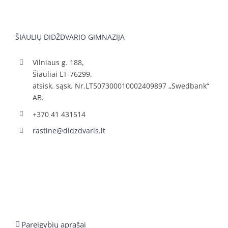
ŠIAULIŲ DIDŽDVARIO GIMNAZIJA
Vilniaus g. 188,
Šiauliai LT-76299,
atsisk. sąsk. Nr.LT507300010002409897 „Swedbank“
AB.
+370 41 431514
rastine@didzdvaris.lt
Pareigybių aprašai