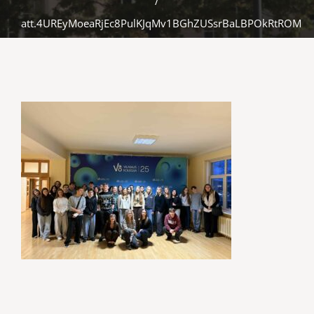
/
att.4UREyMoeaRjEc8PulKJqMv1BGhZUSsrBaLBPOkRtROM