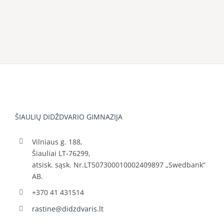
ŠIAULIŲ DIDŽDVARIO GIMNAZIJA
Vilniaus g. 188,
Šiauliai LT-76299,
atsisk. sąsk. Nr.LT507300010002409897 „Swedbank“
AB.
+370 41 431514
rastine@didzdvaris.lt