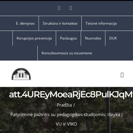
Skip
Facebook
YouTube
to
content
E. dienynas
Struktūra ir kontaktai
Teisinė informacija
Korupcijos prevencija
Paslaugos
Nuorodos
DUK
Konsultavimasis su visuomene
att.4UREyMoeaRjEc8PulKJq
Pradžia
/
Patyriminė pažintis su pedagogikos studijomis: išvyka į
VU ir VIKO