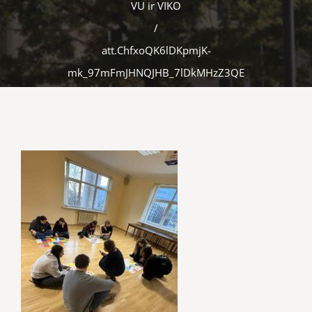
VU ir VIKO
/
att.ChfxoQK6lDKpmjK-
mk_97mFmJHNQJHB_7lDkMHzZ3QE