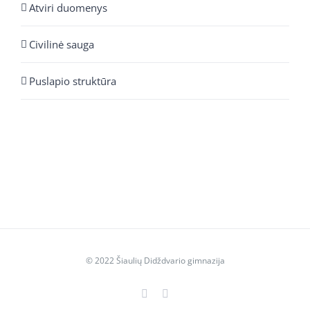
Atviri duomenys
Civilinė sauga
Puslapio struktūra
© 2022 Šiaulių Didždvario gimnazija
Facebook
YouTube