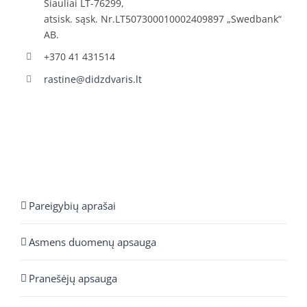
Šiauliai LT-76299,
atsisk. sąsk. Nr.LT507300010002409897 „Swedbank“
AB.
+370 41 431514
rastine@didzdvaris.lt
Pareigybių aprašai
Asmens duomenų apsauga
Pranešėjų apsauga