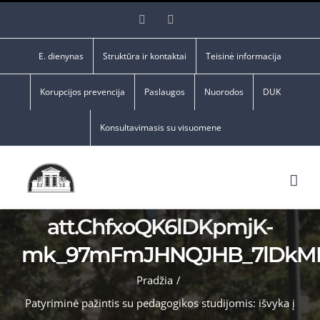
Skip
Facebook
YouTube
to
content
E. dienynas
Struktūra ir kontaktai
Teisinė informacija
Korupcijos prevencija
Paslaugos
Nuorodos
DUK
Konsultavimasis su visuomene
att.ChfxoQK6lDKpmjK-
mk_97mFmJHNQJHB_7lDkM
Pradžia
/
Patyriminė pažintis su pedagogikos studijomis: išvyka į