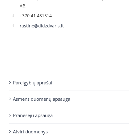
AB.
+370 41 431514
rastine@didzdvaris.lt
Pareigybių aprašai
Asmens duomenų apsauga
Pranešėjų apsauga
Atviri duomenys