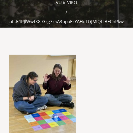
VU ir VIKO
/
att.E4PJlWwfX8-Gzg7r5A3ppaFzYAHoTGJMIQLlBECnPkw