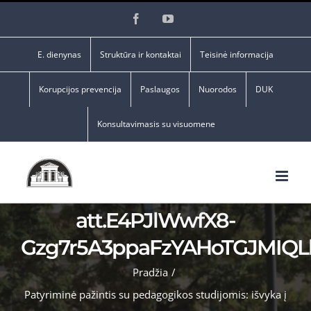
Skip
Facebook
YouTube
to
content
E. dienynas
Struktūra ir kontaktai
Teisinė informacija
Korupcijos prevencija
Paslaugos
Nuorodos
DUK
Konsultavimasis su visuomene
att.E4PJlWwfX8-
Gzg7r5A3ppaFzYAHoTGJMIQ
Pradžia
/
Patyriminė pažintis su pedagogikos studijomis: išvyka į