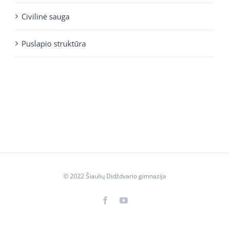
Civilinė sauga
Puslapio struktūra
© 2022 Šiaulių Didždvario gimnazija
Facebook
YouTube