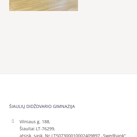
ŠIAULIŲ DIDŽDVARIO GIMNAZIJA
Vilniaus g. 188,
Šiauliai LT-76299,
atsisk. sąsk. Nr.LT507300010002409897 „Swedbank“