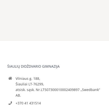
ŠIAULIŲ DIDŽDVARIO GIMNAZIJA
Vilniaus g. 188,
Šiauliai LT-76299,
atsisk. sąsk. Nr.LT507300010002409897 „Swedbank“
AB.
+370 41 431514