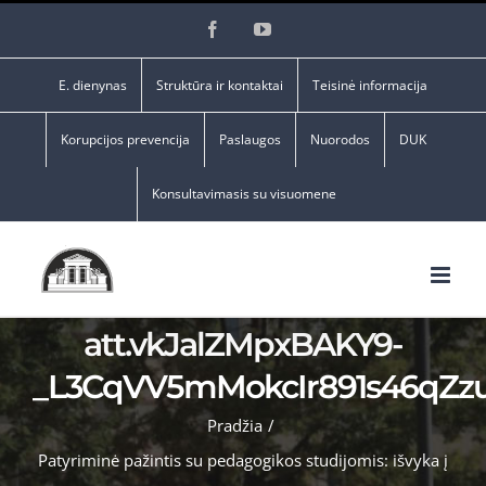
Skip
Facebook
YouTube
to
content
E. dienynas
Struktūra ir kontaktai
Teisinė informacija
Korupcijos prevencija
Paslaugos
Nuorodos
DUK
Konsultavimasis su visuomene
att.vkJalZMpxBAKY9-
_L3CqVV5mMokcIr891s46qZz
Pradžia
/
Patyriminė pažintis su pedagogikos studijomis: išvyka į