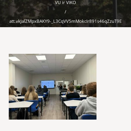
VU ir VIKO
/
att.vkJalZMpxBAKY9-_L3CqVV5mMokcIr891s46qZzuT9E