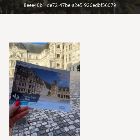
8eee40b1-de72-47be-a2e5-926edbf56079