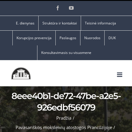
Skip
Facebook
YouTube
to
content
E. dienynas
Struktūra ir kontaktai
Teisinė informacija
Korupcijos prevencija
Paslaugos
Nuorodos
DUK
Konsultavimasis su visuomene
8eee40b1-de72-47be-a2e5-
926edbf56079
Pradžia
/
Pavasariškos moksleivių atostogos Prancūzijoje
/