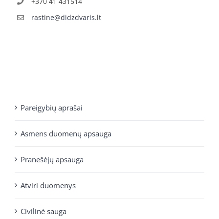
+370 41 431514
rastine@didzdvaris.lt
Pareigybių aprašai
Asmens duomenų apsauga
Pranešėjų apsauga
Atviri duomenys
Civilinė sauga