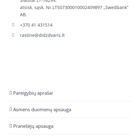
Šiauliai LT-76299,
atsisk. sąsk. Nr.LT507300010002409897 „Swedbank“
AB.
+370 41 431514
rastine@didzdvaris.lt
Pareigybių aprašai
Asmens duomenų apsauga
Pranešėjų apsauga