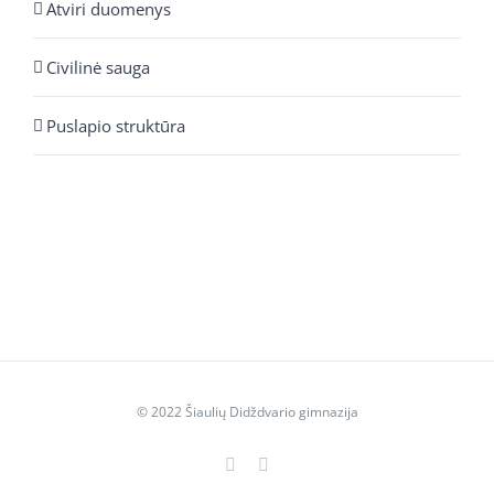
Atviri duomenys
Civilinė sauga
Puslapio struktūra
© 2022 Šiaulių Didždvario gimnazija
Facebook
YouTube