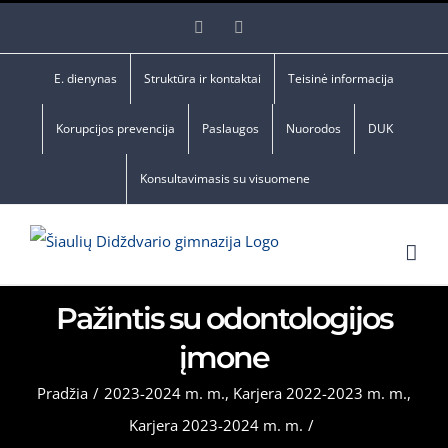
Skip
Facebook
YouTube
to
content
E. dienynas
Struktūra ir kontaktai
Teisinė informacija
Korupcijos prevencija
Paslaugos
Nuorodos
DUK
Konsultavimasis su visuomene
Pažintis su odontologijos
įmone
Pradžia
/
2023-2024 m. m.
,
Karjera 2022-2023 m. m.
,
Karjera 2023-2024 m. m.
/