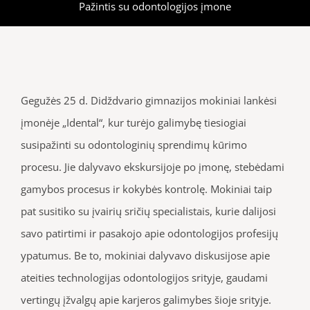
Pažintis su odontologijos įmone
Gegužės 25 d. Didždvario gimnazijos mokiniai lankėsi
įmonėje „Idental“, kur turėjo galimybę tiesiogiai
susipažinti su odontologinių sprendimų kūrimo
procesu. Jie dalyvavo ekskursijoje po įmonę, stebėdami
gamybos procesus ir kokybės kontrolę. Mokiniai taip
pat susitiko su įvairių sričių specialistais, kurie dalijosi
savo patirtimi ir pasakojo apie odontologijos profesijų
ypatumus. Be to, mokiniai dalyvavo diskusijose apie
ateities technologijas odontologijos srityje, gaudami
vertingų įžvalgų apie karjeros galimybes šioje srityje.