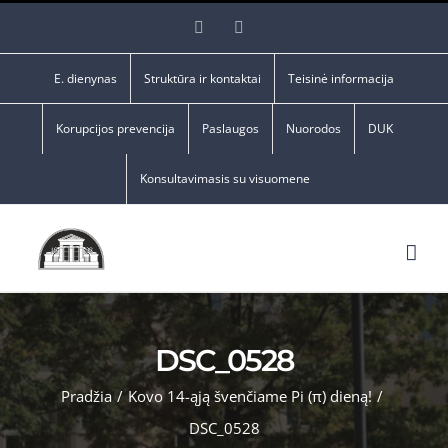
Skip
Facebook
YouTube
to
content
E. dienynas
Struktūra ir kontaktai
Teisinė informacija
Korupcijos prevencija
Paslaugos
Nuorodos
DUK
Konsultavimasis su visuomene
DSC_0528
Pradžia
/
Kovo 14-ąją švenčiame Pi (π) dieną!
/
DSC_0528