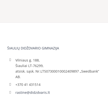
ŠIAULIŲ DIDŽDVARIO GIMNAZIJA
Vilniaus g. 188,
Šiauliai LT-76299,
atsisk. sąsk. Nr.LT507300010002409897 „Swedbank“
AB.
+370 41 431514
rastine@didzdvaris.lt