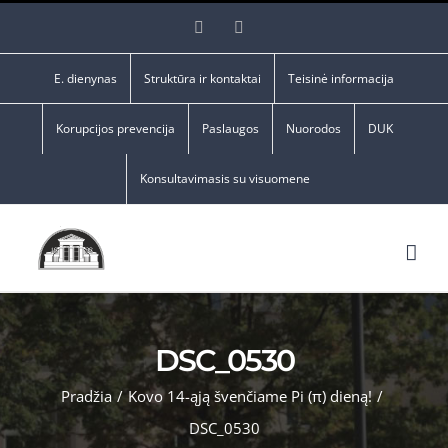
Skip
Facebook
YouTube
to
content
E. dienynas
Struktūra ir kontaktai
Teisinė informacija
Korupcijos prevencija
Paslaugos
Nuorodos
DUK
Konsultavimasis su visuomene
DSC_0530
Pradžia
/
Kovo 14-ąją švenčiame Pi (π) dieną!
/
DSC_0530