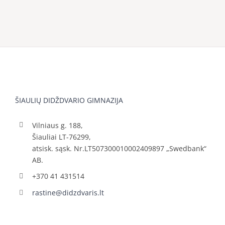
ŠIAULIŲ DIDŽDVARIO GIMNAZIJA
Vilniaus g. 188,
Šiauliai LT-76299,
atsisk. sąsk. Nr.LT507300010002409897 „Swedbank“
AB.
+370 41 431514
rastine@didzdvaris.lt