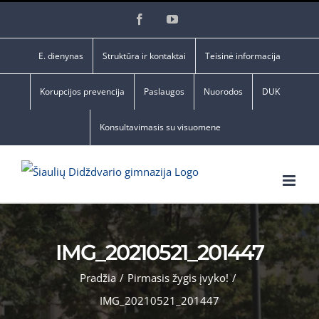
Skip
Facebook
YouTube
to
content
E. dienynas
Struktūra ir kontaktai
Teisinė informacija
Korupcijos prevencija
Paslaugos
Nuorodos
DUK
Konsultavimasis su visuomene
IMG_20210521_201447
Pradžia
/
Pirmasis žygis įvyko!
/
IMG_20210521_201447