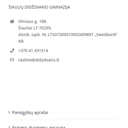
ŠIAULIŲ DIDŽDVARIO GIMNAZIJA
Vilniaus g. 188,
Šiauliai LT-76299,
atsisk. sąsk. Nr.LT507300010002409897 „Swedbank“
AB.
+370 41 431514
rastine@didzdvaris.lt
Pareigybių aprašai
Asmens duomenų apsauga