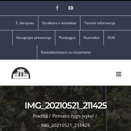
Skip
Facebook
YouTube
to
content
E. dienynas
Struktūra ir kontaktai
Teisinė informacija
Korupcijos prevencija
Paslaugos
Nuorodos
DUK
Konsultavimasis su visuomene
IMG_20210521_211425
Pradžia
/
Pirmasis žygis įvyko!
/
IMG_20210521_211425