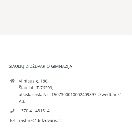
ŠIAULIŲ DIDŽDVARIO GIMNAZIJA
Vilniaus g. 188,
Šiauliai LT-76299,
atsisk. sąsk. Nr.LT507300010002409897 „Swedbank“
AB.
+370 41 431514
rastine@didzdvaris.lt