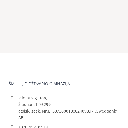
ŠIAULIŲ DIDŽDVARIO GIMNAZIJA
Vilniaus g. 188,
Šiauliai LT-76299,
atsisk. sąsk. Nr.LT507300010002409897 „Swedbank“
AB.
+370 41 431514