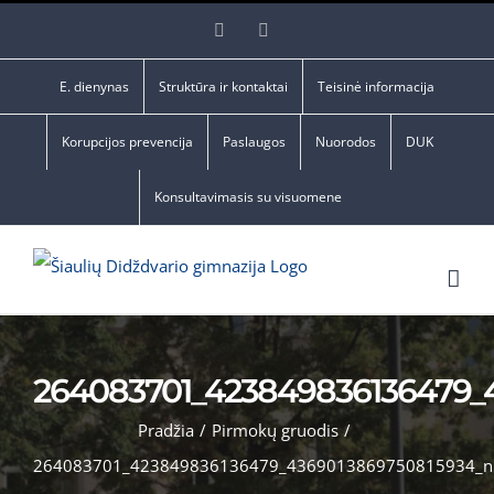
Skip
Facebook
YouTube
to
content
E. dienynas
Struktūra ir kontaktai
Teisinė informacija
Korupcijos prevencija
Paslaugos
Nuorodos
DUK
Konsultavimasis su visuomene
264083701_423849836136479_
Pradžia
/
Pirmokų gruodis
/
264083701_423849836136479_4369013869750815934_n