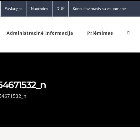
Paslaugos
Nuorodos
DUK
Konsultavimasis su visuomene
Administracinė informacija
Priėmimas
54671532_n
54671532_n