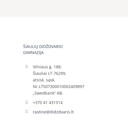
ŠIAULIŲ DIDŽDVARIO
GIMNAZIJA
Vilniaus g. 188,
Šiauliai LT-76299,
atsisk. sąsk.
Nr.LT507300010002409897
„Swedbank“ AB.
+370 41 431514
rastine@didzdvaris.lt