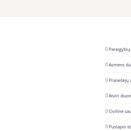
Pareigybių
Asmens d
Pranešėjų 
Atviri duo
Civilinė sa
Puslapio s