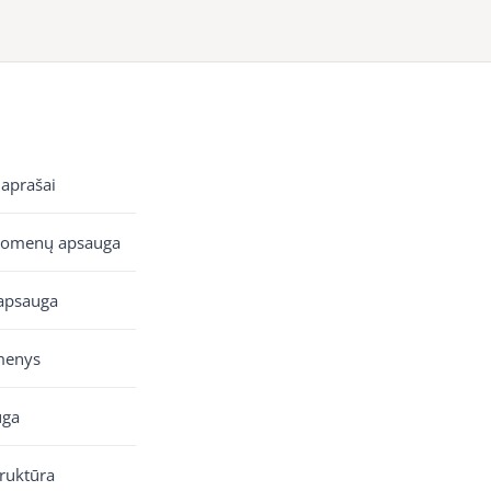
 aprašai
uomenų apsauga
apsauga
menys
uga
truktūra