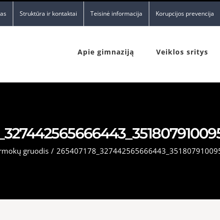
nas
Struktūra ir kontaktai
Teisinė informacija
Korupcijos prevencija
Apie gimnaziją
Veiklos sritys
_327442565666443_35180791009
rmokų gruodis
/
265407178_327442565666443_35180791009