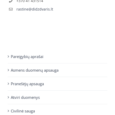
+370 41 431514
rastine@didzdvaris.lt
Pareigybių aprašai
Asmens duomenų apsauga
Pranešėjų apsauga
Atviri duomenys
Civilinė sauga