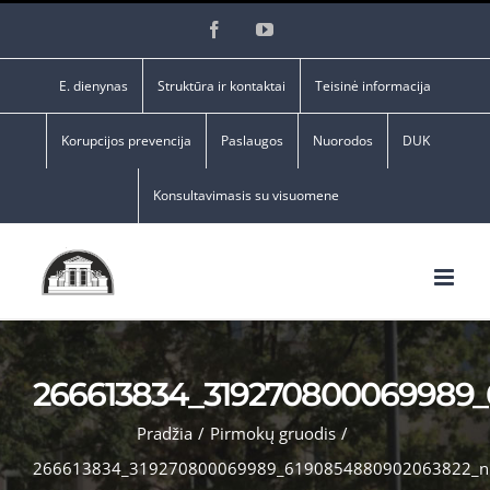
Skip
Facebook
YouTube
to
content
E. dienynas
Struktūra ir kontaktai
Teisinė informacija
Korupcijos prevencija
Paslaugos
Nuorodos
DUK
Konsultavimasis su visuomene
266613834_319270800069989
Pradžia
/
Pirmokų gruodis
/
266613834_319270800069989_6190854880902063822_n