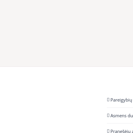
Pareigybių
Asmens d
Pranešėjų 