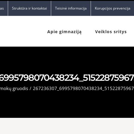
nas
Struktūra ir kontaktai
Teisinė informacija
Korupcijos prevencija
Apie gimnaziją
Veiklos sritys
6995798070438234_51522875967
rmokų gruodis
/
267236307_6995798070438234_51522875967