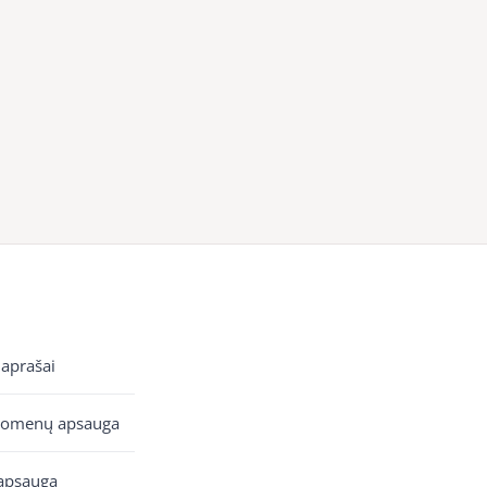
 aprašai
uomenų apsauga
apsauga