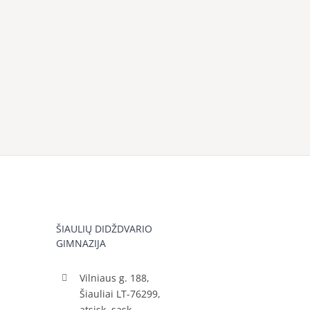
ŠIAULIŲ DIDŽDVARIO
GIMNAZIJA
Vilniaus g. 188,
Šiauliai LT-76299,
atsisk. sąsk.