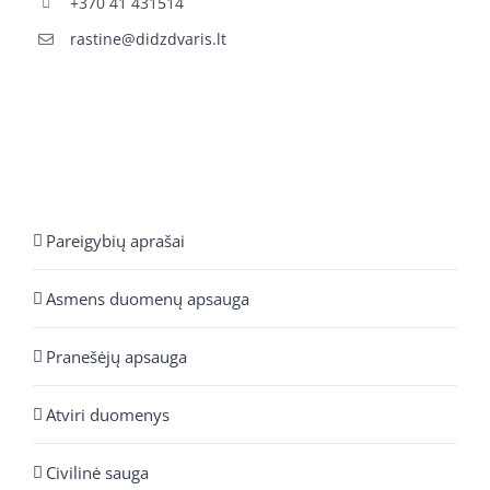
+370 41 431514
rastine@didzdvaris.lt
Pareigybių aprašai
Asmens duomenų apsauga
Pranešėjų apsauga
Atviri duomenys
Civilinė sauga