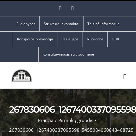
Skip
Facebook
YouTube
to
content
E. dienynas
Struktūra ir kontaktai
Teisinė informacija
Korupcijos prevencija
Paslaugos
Nuorodos
DUK
Konsultavimasis su visuomene
267830606_126740033709559
Pradžia
/
Pirmokų gruodis
/
267830606_1267400337095598_5455084060848468725_