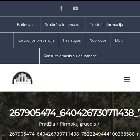
Skip
Facebook
YouTube
to
content
E. dienynas
Struktūra ir kontaktai
Teisinė informacija
Korupcijos prevencija
Paslaugos
Nuorodos
DUK
Konsultavimasis su visuomene
267905474_640426730711438_
Pradžia
/
Pirmokų gruodis
/
267905474_640426730711438_7522249444100368580_n