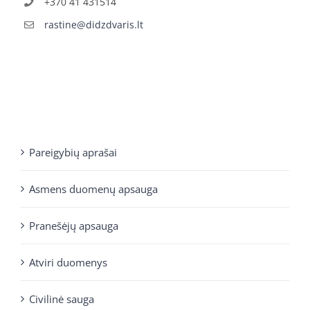
+370 41 431514
rastine@didzdvaris.lt
Pareigybių aprašai
Asmens duomenų apsauga
Pranešėjų apsauga
Atviri duomenys
Civilinė sauga