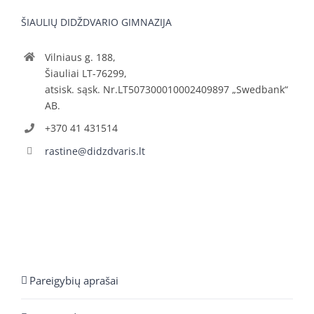
ŠIAULIŲ DIDŽDVARIO GIMNAZIJA
Vilniaus g. 188,
Šiauliai LT-76299,
atsisk. sąsk. Nr.LT507300010002409897 „Swedbank“
AB.
+370 41 431514
rastine@didzdvaris.lt
Pareigybių aprašai