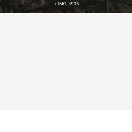
/
IMG_3906