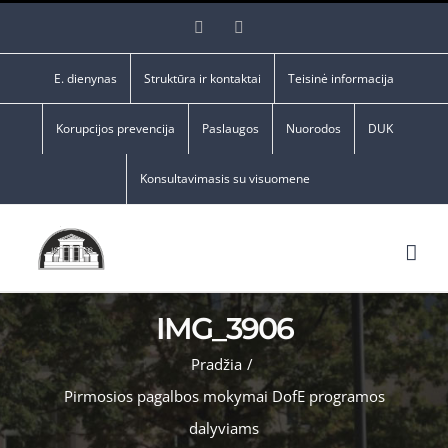
Skip
Facebook
YouTube
to
content
E. dienynas
Struktūra ir kontaktai
Teisinė informacija
Korupcijos prevencija
Paslaugos
Nuorodos
DUK
Konsultavimasis su visuomene
IMG_3906
Pradžia
/
Pirmosios pagalbos mokymai DofE programos
dalyviams