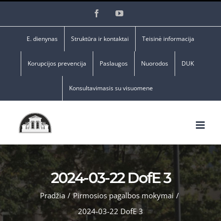
Skip
Facebook
YouTube
to
content
E. dienynas
Struktūra ir kontaktai
Teisinė informacija
Korupcijos prevencija
Paslaugos
Nuorodos
DUK
Konsultavimasis su visuomene
2024-03-22 DofE 3
Pradžia
/
Pirmosios pagalbos mokymai
/
2024-03-22 DofE 3