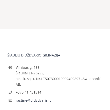
ŠIAULIŲ DIDŽDVARIO GIMNAZIJA
Vilniaus g. 188,
Šiauliai LT-76299,
atsisk. sąsk. Nr.LT507300010002409897 „Swedbank“
AB.
+370 41 431514
rastine@didzdvaris.lt