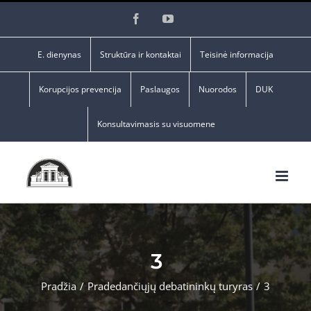
Skip
Facebook
YouTube
to
content
E. dienynas
Struktūra ir kontaktai
Teisinė informacija
Korupcijos prevencija
Paslaugos
Nuorodos
DUK
Konsultavimasis su visuomene
3
Pradžia
/
Pradedančiųjų debatininkų turyras
/
3