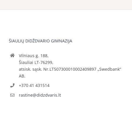
ŠIAULIŲ DIDŽDVARIO GIMNAZIJA
Vilniaus g. 188,
Šiauliai LT-76299,
atsisk. sąsk. Nr.LT507300010002409897 „Swedbank“
AB.
+370 41 431514
rastine@didzdvaris.lt