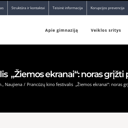
nas
Struktūra ir kontaktai
Teisinė informacija
Korupcijos prevencija
Apie gimnaziją
Veiklos sritys
is „Žiemos ekranai“: noras grįžti p
m.
,
Naujiena
/
Prancūzų kino festivalis „Žiemos ekranai“: noras grįž