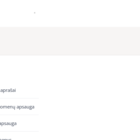
 aprašai
uomenų apsauga
apsauga
menys