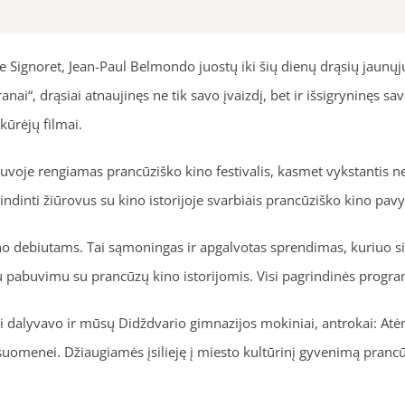
ne Signoret, Jean-Paul Belmondo juostų iki šių dienų drąsių jaunų
nai“, drąsiai atnaujinęs ne tik savo įvaizdį, bet ir išsigryninęs savo
kūrėjų filmai.
voje rengiamas prancūziško kino festivalis, kasmet vykstantis net k
ndinti žiūrovus su kino istorijoje svarbiais prancūziško kino pavy
ino debiutams. Tai sąmoningas ir apgalvotas sprendimas, kuriuo 
lėtu pabuvimu su prancūzų kino istorijomis. Visi pagrindinės progr
viai dalyvavo ir mūsų Didždvario gimnazijos mokiniai, antrokai: At
isuomenei. Džiaugiamės įsilieję į miesto kultūrinį gyvenimą pranc