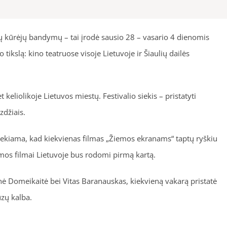
jų kūrėjų bandymų – tai įrodė sausio 28 – vasario 4 dienomis
 tikslą: kino teatruose visoje Lietuvoje ir Šiaulių dailės
eliolikoje Lietuvos miestų. Festivalio siekis – pristatyti
zdžiais.
siekiama, kad kiekvienas filmas „Žiemos ekranams“ taptų ryškiu
amos filmai Lietuvoje bus rodomi pirmą kartą.
ėnė Domeikaitė bei Vitas Baranauskas, kiekvieną vakarą pristatė
ūzų kalba.