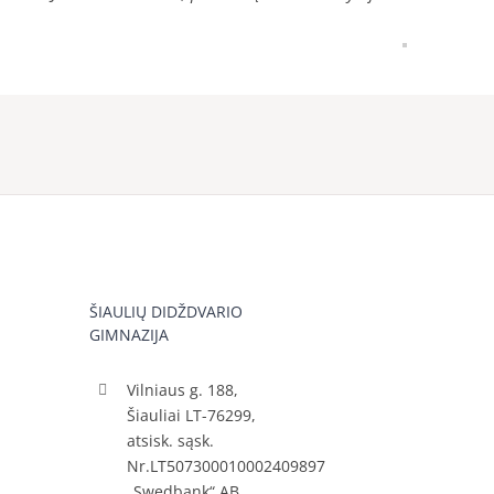
ŠIAULIŲ DIDŽDVARIO
GIMNAZIJA
Vilniaus g. 188,
Šiauliai LT-76299,
atsisk. sąsk.
Nr.LT507300010002409897
„Swedbank“ AB.