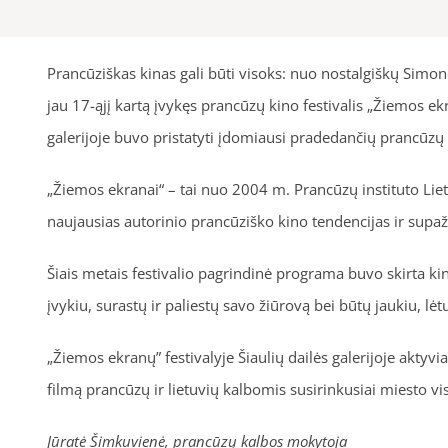
Prancūziškas kinas gali būti visoks: nuo nostalgiškų Simo
jau 17-ąjį kartą įvykęs prancūzų kino festivalis „Žiemos ekra
galerijoje buvo pristatyti įdomiausi pradedančių prancūzų 
„Žiemos ekranai“ – tai nuo 2004 m. Prancūzų instituto Lietu
naujausias autorinio prancūziško kino tendencijas ir supaži
Šiais metais festivalio pagrindinė programa buvo skirta k
įvykiu, surastų ir paliestų savo žiūrovą bei būtų jaukiu, 
„Žiemos ekranų” festivalyje Šiaulių dailės galerijoje akty
filmą prancūzų ir lietuvių kalbomis susirinkusiai miesto v
Jūratė Šimkuvienė, prancūzų kalbos mokytoja