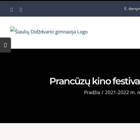
Skip
E. dieny
Facebook
YouTube
to
content
Toggle
Sliding
Bar
Area
Prancūzų kino festival
Pradžia
/
2021-2022 m. 