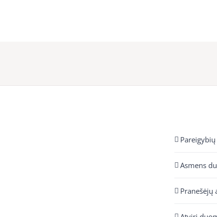
Pareigybių
Asmens d
Pranešėjų 
Atviri duo