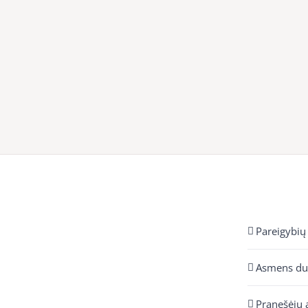
Pareigybių
Asmens d
Pranešėjų 