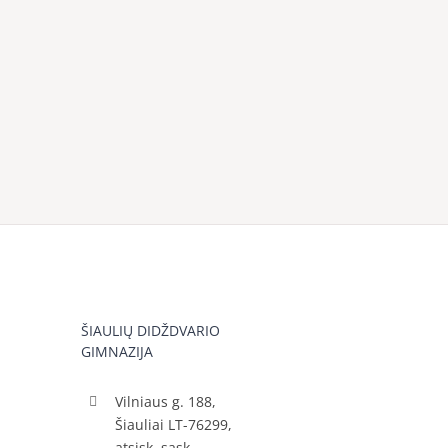
ŠIAULIŲ DIDŽDVARIO
GIMNAZIJA
Vilniaus g. 188,
Šiauliai LT-76299,
atsisk. sąsk.