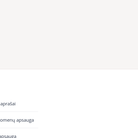
 aprašai
uomenų apsauga
apsauga