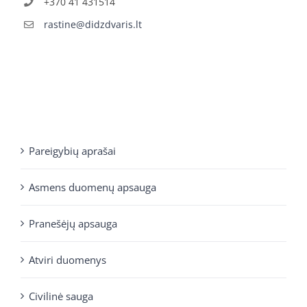
+370 41 431514
rastine@didzdvaris.lt
Pareigybių aprašai
Asmens duomenų apsauga
Pranešėjų apsauga
Atviri duomenys
Civilinė sauga