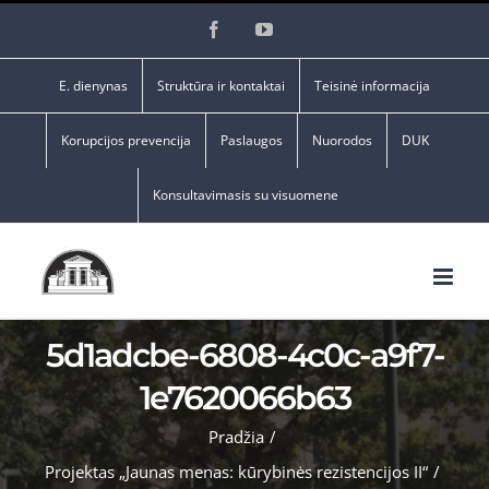
Skip
Facebook
YouTube
to
content
E. dienynas
Struktūra ir kontaktai
Teisinė informacija
Korupcijos prevencija
Paslaugos
Nuorodos
DUK
Konsultavimasis su visuomene
5d1adcbe-6808-4c0c-a9f7-
1e7620066b63
Pradžia
/
Projektas „Jaunas menas: kūrybinės rezistencijos II“
/