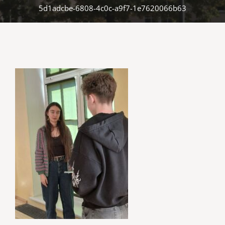
5d1adcbe-6808-4c0c-a9f7-1e7620066b63