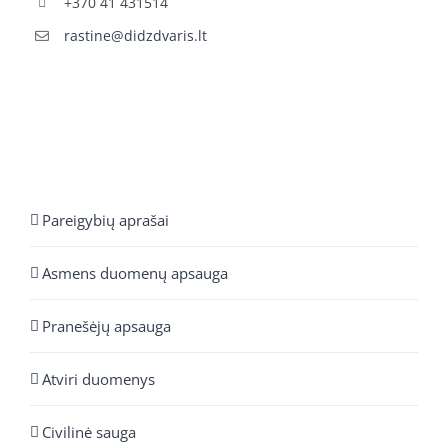
+370 41 431514
rastine@didzdvaris.lt
Pareigybių aprašai
Asmens duomenų apsauga
Pranešėjų apsauga
Atviri duomenys
Civilinė sauga