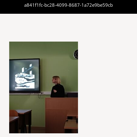
a841f1fc-bc28-4099-8687-1a72e9be59cb