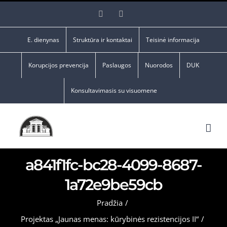
Skip
Facebook
YouTube
to
content
E. dienynas
Struktūra ir kontaktai
Teisinė informacija
Korupcijos prevencija
Paslaugos
Nuorodos
DUK
Konsultavimasis su visuomene
a841f1fc-bc28-4099-8687-
1a72e9be59cb
Pradžia
/
Projektas „Jaunas menas: kūrybinės rezistencijos II“
/