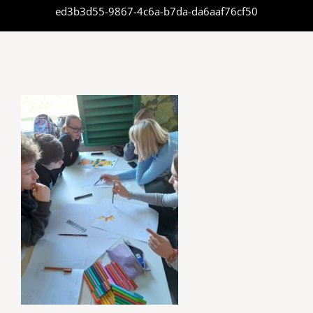
ed3b3d55-9867-4c6a-b7da-da6aaf76cf50