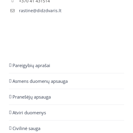
+370 41 431514
rastine@didzdvaris.lt
Pareigybių aprašai
Asmens duomenų apsauga
Pranešėjų apsauga
Atviri duomenys
Civilinė sauga