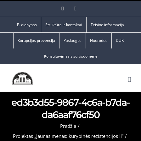
Skip
Facebook
YouTube
to
content
E. dienynas
Struktūra ir kontaktai
Teisinė informacija
Korupcijos prevencija
Paslaugos
Nuorodos
DUK
Konsultavimasis su visuomene
ed3b3d55-9867-4c6a-b7da-
da6aaf76cf50
Pradžia
/
Projektas „Jaunas menas: kūrybinės rezistencijos II“
/