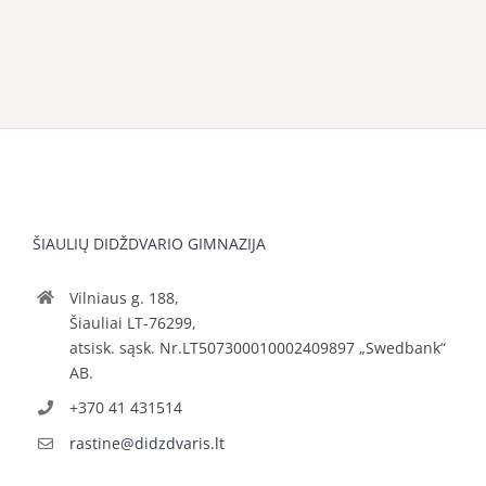
ŠIAULIŲ DIDŽDVARIO GIMNAZIJA
Vilniaus g. 188,
Šiauliai LT-76299,
atsisk. sąsk. Nr.LT507300010002409897 „Swedbank“
AB.
+370 41 431514
rastine@didzdvaris.lt