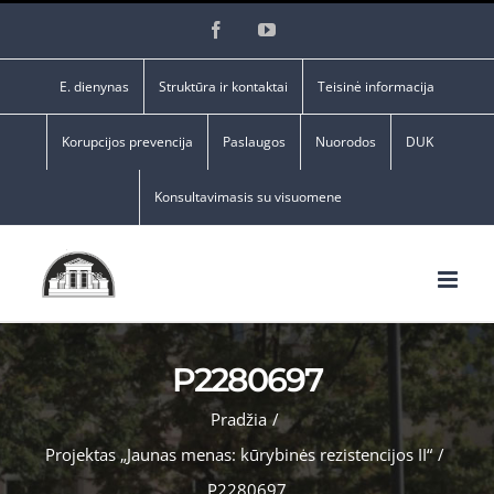
Skip
Facebook
YouTube
to
content
E. dienynas
Struktūra ir kontaktai
Teisinė informacija
Korupcijos prevencija
Paslaugos
Nuorodos
DUK
Konsultavimasis su visuomene
P2280697
Pradžia
/
Projektas „Jaunas menas: kūrybinės rezistencijos II“
/
P2280697