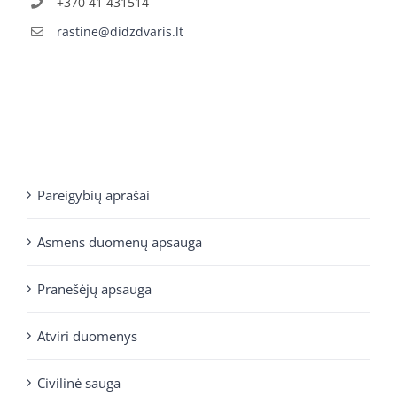
+370 41 431514
rastine@didzdvaris.lt
Pareigybių aprašai
Asmens duomenų apsauga
Pranešėjų apsauga
Atviri duomenys
Civilinė sauga