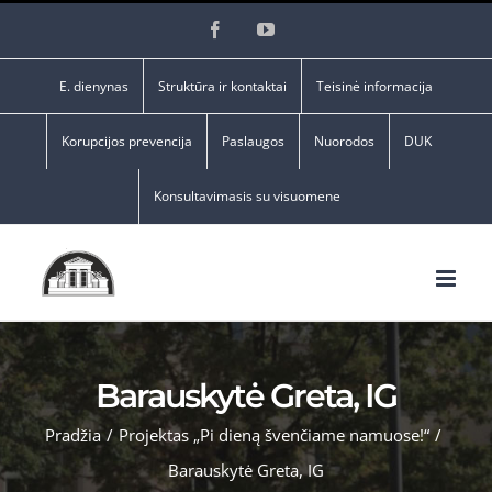
Skip
Facebook
YouTube
to
content
E. dienynas
Struktūra ir kontaktai
Teisinė informacija
Korupcijos prevencija
Paslaugos
Nuorodos
DUK
Konsultavimasis su visuomene
Barauskytė Greta, IG
Pradžia
/
Projektas „Pi dieną švenčiame namuose!“
/
Barauskytė Greta, IG